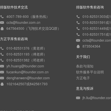
排版软件技术交流
排版软件售前咨询
4007-789-600（服务热线）
010-82531303
ccts@founder.com.cn
010-82531591
647564500（飞翔技术交流QQ群）
010-82531449
010-82531751
方正字库售前咨询
ccts@founder.co
873504364
010-82531376（黄老师）
010-82531193（傅老师）
关于我们
010-82531382（邓老师）
yh.huang@founder.com
条款与须知
fucankun@founder.com.cn
软件服务平台说明
denghanwen@founder.com
方正电子
1021642507或842561793
意见与投诉
jh.liu@founder.co