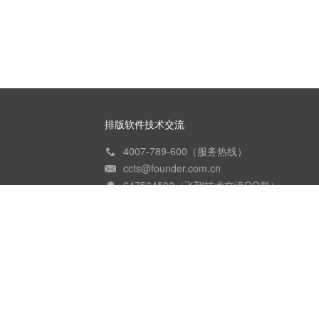
排版软件技术交流
4007-789-600（服务热线）
ccts@founder.com.cn
647564500（飞翔技术交流QQ群）
方正字库售前咨询
010-82531376（黄老师）
010-82531193（傅老师）
010-82531382（邓老师）
yh.huang@founder.com
fucankun@founder.com.cn