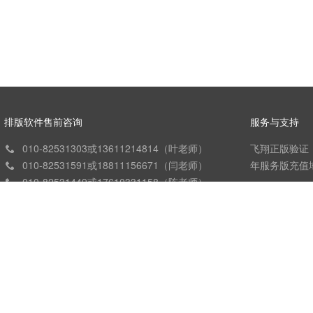
排版软件售前咨询
服务与支持
010-82531303或13611214814（叶老师）
飞翔正版验证
010-82531591或18811156671（闫老师）
年服务版充值
010-82531449或17610331158（陈老师）
在线帮助
010-82531751或13436861163（周老师）
ccts@founder.com.cn
注册与登录说
873504364
账号设置说明
购买与支付说
关于我们
发票与物流说
条款与须知
试用申请说明
软件服务平台说明
下载与安装说