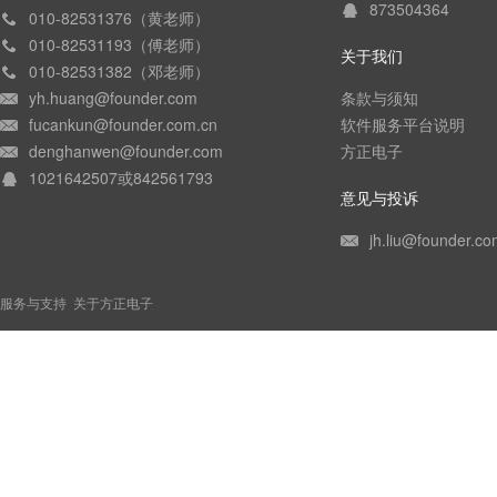
873504364
010-82531376（黄老师）
010-82531193（傅老师）
关于我们
010-82531382（邓老师）
yh.huang@founder.com
条款与须知
fucankun@founder.com.cn
软件服务平台说明
denghanwen@founder.com
方正电子
1021642507或842561793
意见与投诉
jh.liu@founder.co
服务与支持
关于方正电子