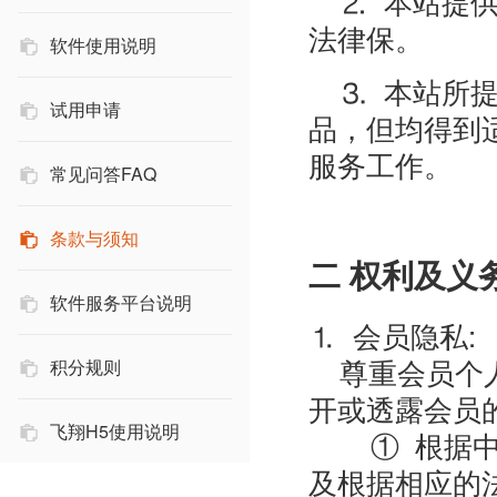
⒉ 本站提供
法律保。
软件使用说明
⒊ 本站所提
试用申请
品，但均得到
服务工作。
常见问答FAQ
条款与须知
二 权利及义
软件服务平台说明
⒈ 会员隐私:
尊重会员个人
积分规则
开或透露会员
飞翔H5使用说明
① 根据中华
及根据相应的