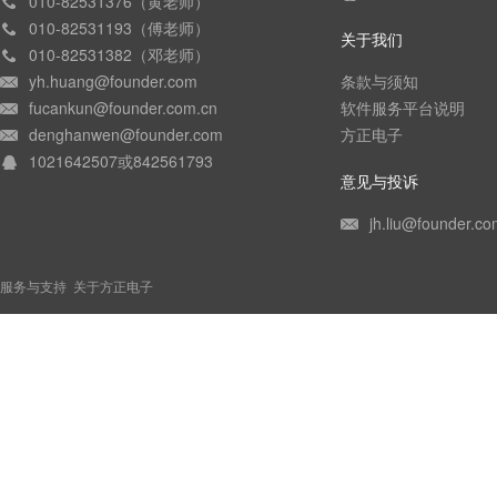
010-82531376（黄老师）
010-82531193（傅老师）
关于我们
010-82531382（邓老师）
yh.huang@founder.com
条款与须知
fucankun@founder.com.cn
软件服务平台说明
denghanwen@founder.com
方正电子
1021642507或842561793
意见与投诉
jh.liu@founder.co
服务与支持
关于方正电子