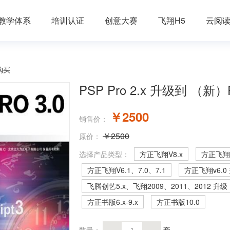
教学体系
培训认证
创意大赛
飞翔H5
云阅
购买
PSP Pro 2.x 升级到 （新）P
￥2500
销售价：
￥2500
原价：
选择产品类型：
方正飞翔V8.x
方正飞翔V
方正飞翔V6.1、7.0、7.1
方正飞翔v6.0
飞腾创艺5.x、飞翔2009、2011、2012 升级
方正书版6.x-9.x
方正书版10.0
数量：
套