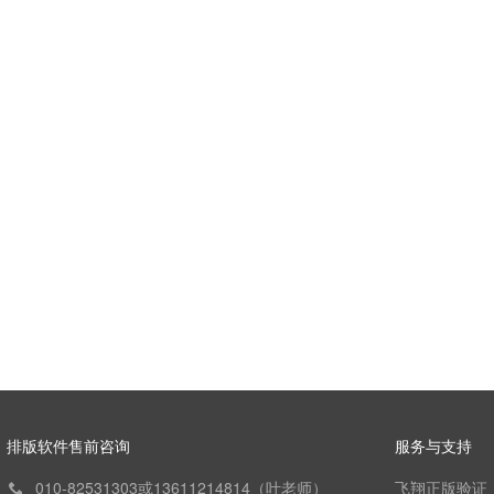
排版软件售前咨询
服务与支持
010-82531303或13611214814（叶老师）
飞翔正版验证