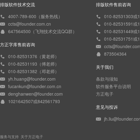
排版软件技术交流
排版软件售前咨询
4007-789-600（服务热线）
010-82531303
ccts@founder.com.cn
010-82531591
647564500（飞翔技术交流QQ群）
010-82531449
010-82531751
方正字库售前咨询
ccts@founder.co
873504364
010-82531376（黄老师）
010-82531193（傅老师）
关于我们
010-82531382（邓老师）
yh.huang@founder.com
条款与须知
fucankun@founder.com.cn
软件服务平台说明
denghanwen@founder.com
方正电子
1021642507或842561793
意见与投诉
jh.liu@founder.co
服务与支持
关于方正电子