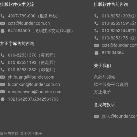
排版软件技术交流
排版软件售前咨询
4007-789-600（服务热线）
010-82531303
ccts@founder.com.cn
010-82531591
647564500（飞翔技术交流QQ群）
010-82531449
010-82531751
方正字库售前咨询
ccts@founder.co
873504364
010-82531376（黄老师）
010-82531193（傅老师）
关于我们
010-82531382（邓老师）
yh.huang@founder.com
条款与须知
fucankun@founder.com.cn
软件服务平台说明
denghanwen@founder.com
方正电子
1021642507或842561793
意见与投诉
jh.liu@founder.co
服务与支持
关于方正电子