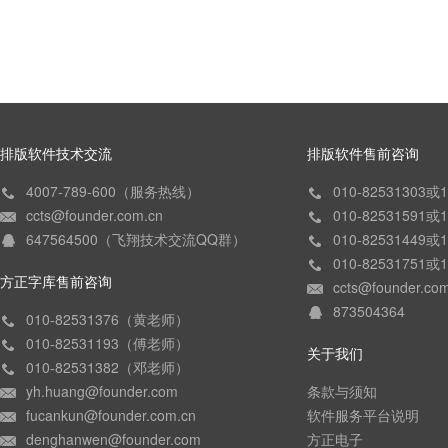
排版软件技术交流
排版软件售前咨询
4007-789-600（服务热线）
010-82531303
ccts@founder.com.cn
010-82531591
647564500（飞翔技术交流QQ群）
010-82531449
010-82531751
方正字库售前咨询
ccts@founder.co
873504364
010-82531376（黄老师）
010-82531193（傅老师）
关于我们
010-82531382（邓老师）
yh.huang@founder.com
条款与须知
fucankun@founder.com.cn
软件服务平台说明
denghanwen@founder.com
方正电子