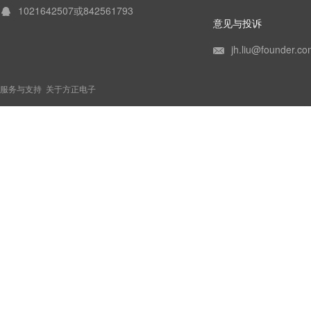
1021642507或842561793
意见与投诉
jh.liu@founder.co
服务与支持
关于方正电子