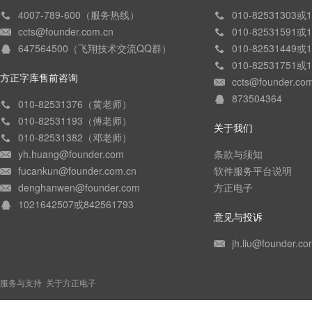
4007-789-600（服务热线）
010-82531303
ccts@founder.com.cn
010-82531591
647564500（飞翔技术交流QQ群）
010-82531449
010-82531751
方正字库售前咨询
ccts@founder.co
873504364
010-82531376（黄老师）
010-82531193（傅老师）
关于我们
010-82531382（邓老师）
yh.huang@founder.com
条款与须知
fucankun@founder.com.cn
软件服务平台说明
denghanwen@founder.com
方正电子
1021642507或842561793
意见与投诉
jh.liu@founder.co
服务与支持
关于方正电子