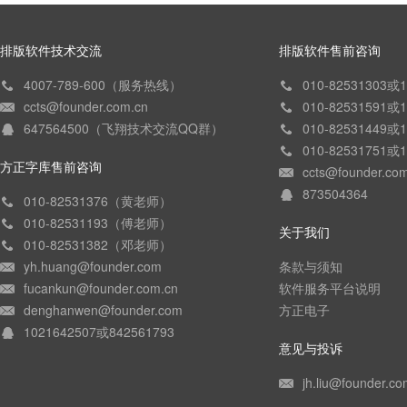
排版软件技术交流
排版软件售前咨询
4007-789-600（服务热线）
010-82531303
ccts@founder.com.cn
010-82531591
647564500（飞翔技术交流QQ群）
010-82531449
010-82531751
方正字库售前咨询
ccts@founder.co
873504364
010-82531376（黄老师）
010-82531193（傅老师）
关于我们
010-82531382（邓老师）
yh.huang@founder.com
条款与须知
fucankun@founder.com.cn
软件服务平台说明
denghanwen@founder.com
方正电子
1021642507或842561793
意见与投诉
jh.liu@founder.co