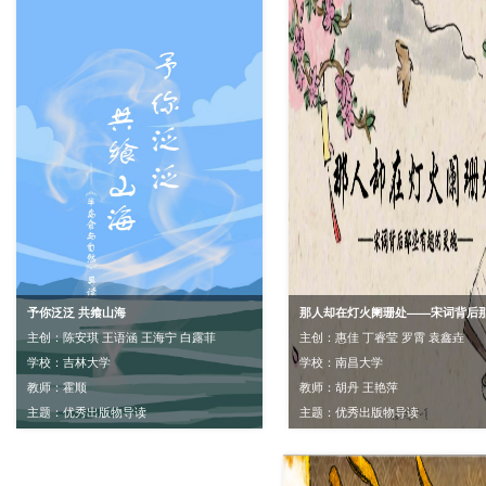
予你泛泛 共飨山海
主创：陈安琪 王语涵 王海宁 白露菲
主创：惠佳 丁睿莹 罗霄 袁鑫垚
学校：吉林大学
学校：南昌大学
教师：霍顺
教师：胡丹 王艳萍
主题：优秀出版物导读
主题：优秀出版物导读