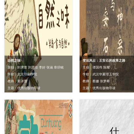
自然之味
变法风云：王安石的改革之路
主创：刘霁萱 刘思佳 李好 张涵 章玥铭
主创：谭国伟 陈耀
学校：北京印刷学院
学校：武汉华夏理工学院
教师：郭冰蕾
教师：蔡姗 张梦希
主题：优秀出版物导读
主题：优秀出版物导读