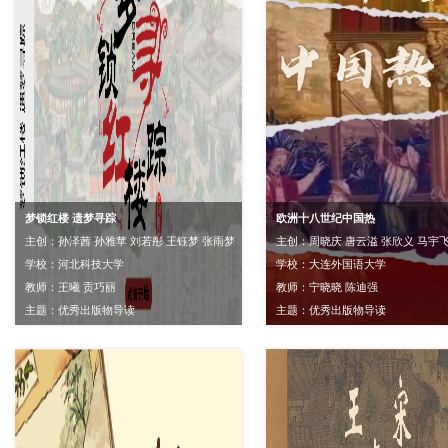
梦锁红楼 遗梦寻踪
欧洲十八世纪中国热
主创：孙泽茜 孙雅苹 刘若彤 王钰梦 张雨梦
主创：周晓庆 唐云溢 张欣义 马宇
学校：河北科技大学
学校：大连外国语大学
教师：王曦 贡巧丽
教师：宁晓晓 陈迪强
主题：优秀出版物导读
主题：优秀出版物导读