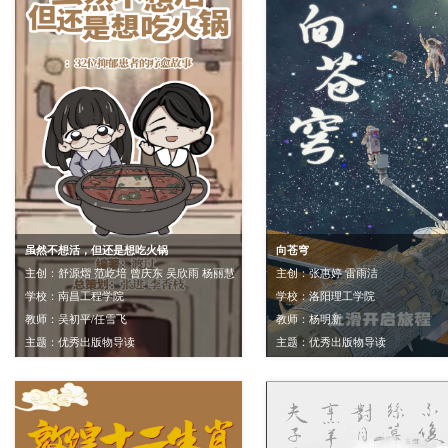
虽然不想活，但还是想吃火锅
向苍穹
主创：舒源熠 范屹培 曾庆东 吴欣雨 杨丽慧
主创：张惠婷 雷雨洁
学校：南昌工程学院
学校：洛阳理工学院
教师：吴初平/任雪飞
教师：杨明新
主题：优秀出版物导读
主题：优秀出版物导读