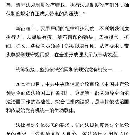
等、遵守法规制度没有特权、执行法规制度没有例外，确
保制度规定真正成为带电的高压线。”
新征程上，要用严明的纪律维护制度，不断增强制度
执行力，以抓铁有痕、踏石留印的劲头，坚持抓常、抓
细、抓长。各级党员领导干部要以身作则、从严要求，带
头尊规学规守规用规，在全党形成强大示范带动效应。
统筹衔接，坚持依法治国和依规治党有机统一——
2025年12月，中共中央政治局会议审议《中国共产党
领导全面依法治国工作条例》。这是第一部党领导全面依
法治国工作的基础性、综合性党内法规，是坚持依法治国
和依规治党有机统一的生动载体。
法律是对全体公民的要求，党内法规制度是对全体党
员的要求。“依规治党深入党心，依法治国才能深入民