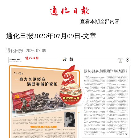
查看本期全部内容
通化日报2026年07月09日-文章
通化日报 2026-07-09