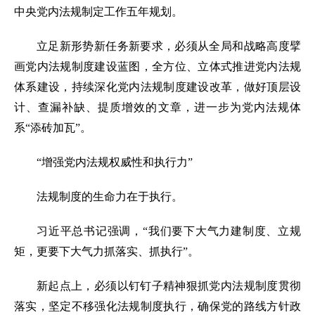
中央党内法规制定工作五年规划。
立足新形势新任务新要求，必须从全局和战略高度擘
画党内法规制度建设蓝图，全方位、立体式推进党内法规
体系建设，持续深化党内法规制度建设改革，做好顶层设
计、查漏补缺、提质增效的文章，进一步为党内法规体
系“添砖加瓦”。
“增强党内法规权威性和执行力”
法规制度的生命力在于执行。
习近平总书记强调，“我们要下大气力建制度、立规
矩，更要下大气力抓落实、抓执行”。
新起点上，必须以钉钉子精神狠抓党内法规制度贯彻
落实，坚定不移强化法规制度执行，确保党的路线方针政