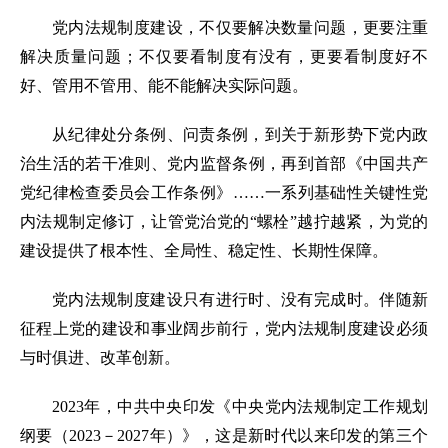
党内法规制度建设，不仅要解决数量问题，更要注重
解决质量问题；不仅要看制度有没有，更要看制度好不
好、管用不管用、能不能解决实际问题。
从纪律处分条例、问责条例，到关于新形势下党内政
治生活的若干准则、党内监督条例，再到首部《中国共产
党纪律检查委员会工作条例》……一系列基础性关键性党
内法规制定修订，让管党治党的“螺栓”越拧越紧，为党的
建设提供了根本性、全局性、稳定性、长期性保障。
党内法规制度建设只有进行时、没有完成时。伴随新
征程上党的建设和事业阔步前行，党内法规制度建设必须
与时俱进、改革创新。
2023年，中共中央印发《中央党内法规制定工作规划
纲要（2023－2027年）》，这是新时代以来印发的第三个