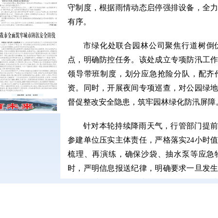
守制度，根据雨情动态启停强排设备，全
有序。
市绿化处联合园林公司聚焦行道树倒
点，明确防控任务。该处成立专项防汛工作
领导带班制度，划分应急抢险分队，配齐
资。同时，开展夜间专项巡查，对公园绿
督促整改安全隐患，筑牢园林绿化防汛屏障
针对本轮持续降雨天气，行管部门提
参建单位压实主体责任，严格落实24小时
梳理、再演练，确保沙袋、抽水泵等应急
时，严明信息报送纪律，明确要求一旦发
须第一时间核报，坚决杜绝迟报、漏报、
坑、高边坡及临电设施的重点风险工地进
各在建项目平稳度汛。