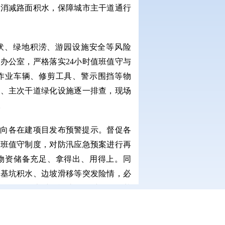
力消减路面积水，保障城市主干道通行
伏、绿地积涝、游园设施安全等风险
办公室，严格落实24小时值班值守与
作业车辆、修剪工具、警示围挡等物
地、主次干道绿化设施逐一排查，现场
。
前向各在建项目发布预警提示。督促各
值班值守制度，对防汛应急预案进行再
物资储备充足、拿得出、用得上。同
生基坑积水、边坡滑移等突发险情，必
瞒报。雨量大时，迅速组织对存在深基
行实地巡查，确保关键部位管控到位，