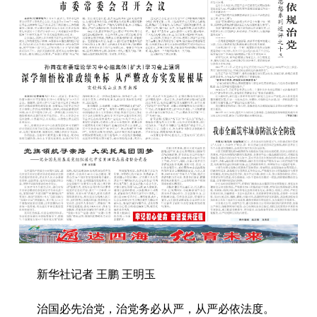
新华社记者 王鹏 王明玉
治国必先治党，治党务必从严，从严必依法度。