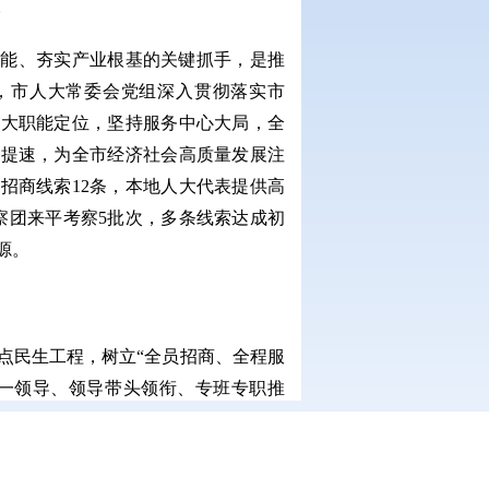
。
动能、夯实产业根基的关键抓手，是推
，市人大常委会党组深入贯彻落实市
人大职能定位，坚持服务中心大局，全
地提速，为全市经济社会高质量发展注
招商线索12条，本地人大代表提供高
察团来平考察5批次，多条线索达成初
源。
点民生工程，树立“全员招商、全程服
统一领导、领导带头领衔、专班专职推
化招商工作格局。成立招商引资领导小
职责、工作流程，细化分工、压实责
核体系，充分调动机关干部履职招商的