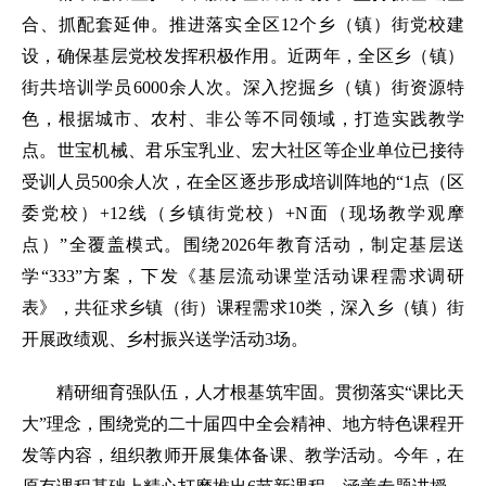
合、抓配套延伸。推进落实全区12个乡（镇）街党校建
设，确保基层党校发挥积极作用。近两年，全区乡（镇）
街共培训学员6000余人次。深入挖掘乡（镇）街资源特
色，根据城市、农村、非公等不同领域，打造实践教学
点。世宝机械、君乐宝乳业、宏大社区等企业单位已接待
受训人员500余人次，在全区逐步形成培训阵地的“1点（区
委党校）+12线（乡镇街党校）+N面（现场教学观摩
点）”全覆盖模式。围绕2026年教育活动，制定基层送
学“333”方案，下发《基层流动课堂活动课程需求调研
表》，共征求乡镇（街）课程需求10类，深入乡（镇）街
开展政绩观、乡村振兴送学活动3场。
精研细育强队伍，人才根基筑牢固。贯彻落实“课比天
大”理念，围绕党的二十届四中全会精神、地方特色课程开
发等内容，组织教师开展集体备课、教学活动。今年，在